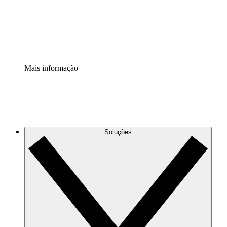
Padronize e melhore a governança da documentação de p
Extensão de segurança
Adicione uma camada de segurança reforçada e controle g
Mais informação
Soluções