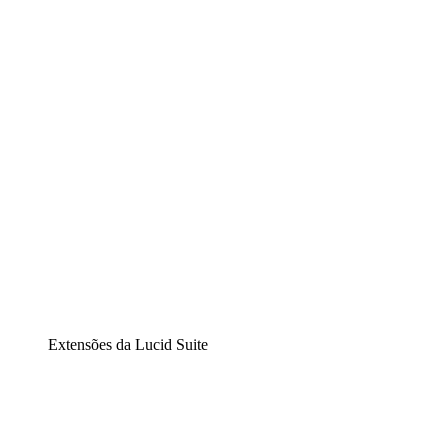
Lucidchart
Diagramação inteligente
Lucidspark
Lousa interativa virtual
airfocus
Gestão de produtos e roadmaps
Extensões da Lucid Suite
Extensão Nuvem
Entenda e planeje melhor as mudanças futuras em sua inf
Extensão Processos