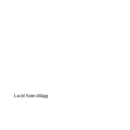
Intelligent diagramskapande
Lucidspark
Virtuell whiteboardanvändning
airfocus
Produkthantering och skapande av färdplaner
Lucid Suite-tillägg
Molnaccelerator
Förstå och planera bättre för framtida förändringar av
din molninfrastruktur.