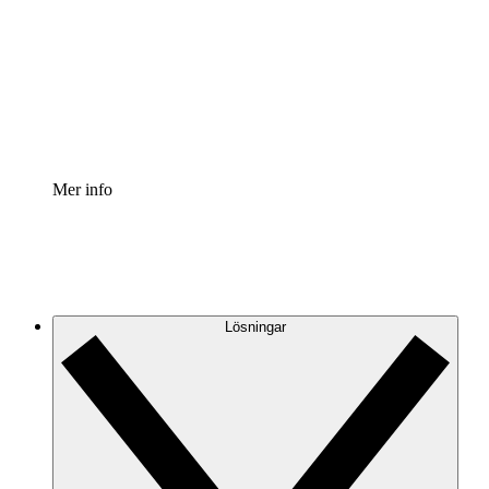
Processaccelerator
Standardisera och förbättra styrningen av
processdokumentation.
Enterprise shield
Lägg till ett förbättrat lager av förstärkt säkerhet och
detaljerad kontroll.
Mer info
Lösningar