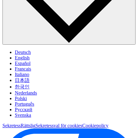
Deutsch
English
Español
Français
Italiano
日本語
한국인
Nederlands
Polski
Português
Pусский
Svenska
Sekretess
Rättslig
Sekretessval för cookies
Cookiepolicy