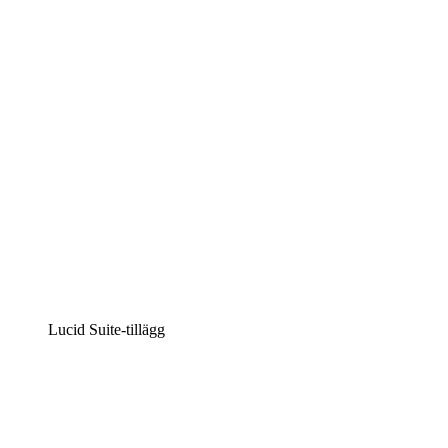
Intelligent diagramskapande
Lucidspark
Virtuell whiteboardanvändning
airfocus
Produkthantering och skapande av färdplaner
Lucid Suite-tillägg
Molnaccelerator
Förstå och planera bättre för framtida förändringar av
din molninfrastruktur.