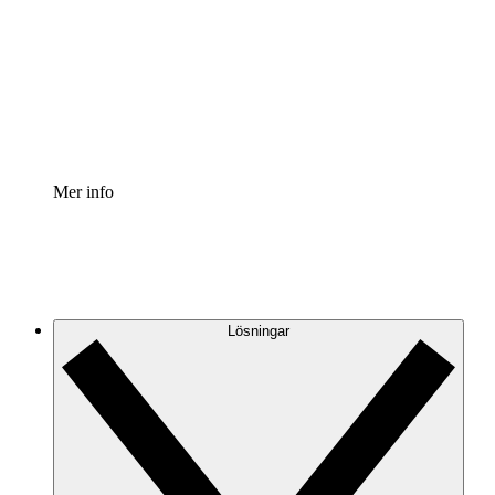
Processaccelerator
Standardisera och förbättra styrningen av
processdokumentation.
Enterprise shield
Lägg till ett förbättrat lager av förstärkt säkerhet och
detaljerad kontroll.
Mer info
Lösningar