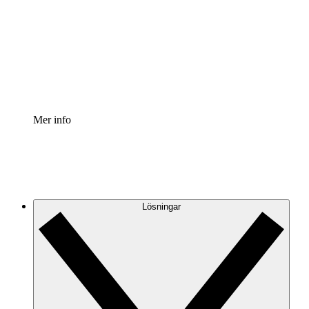
Processaccelerator
Standardisera och förbättra styrningen av
processdokumentation.
Enterprise shield
Lägg till ett förbättrat lager av förstärkt säkerhet och
detaljerad kontroll.
Mer info
Lösningar