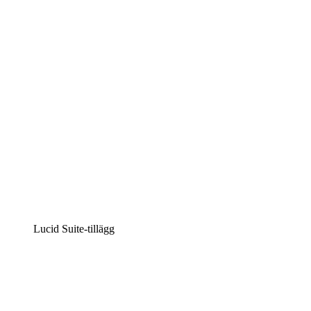
Intelligent diagramskapande
Lucidspark
Virtuell whiteboardanvändning
airfocus
Produkthantering och skapande av färdplaner
Lucid Suite-tillägg
Molnaccelerator
Förstå och planera bättre för framtida förändringar av
din molninfrastruktur.