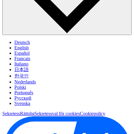
Deutsch
English
Español
Français
Italiano
日本語
한국인
Nederlands
Polski
Português
Pусский
Svenska
Sekretess
Rättslig
Sekretessval för cookies
Cookiepolicy