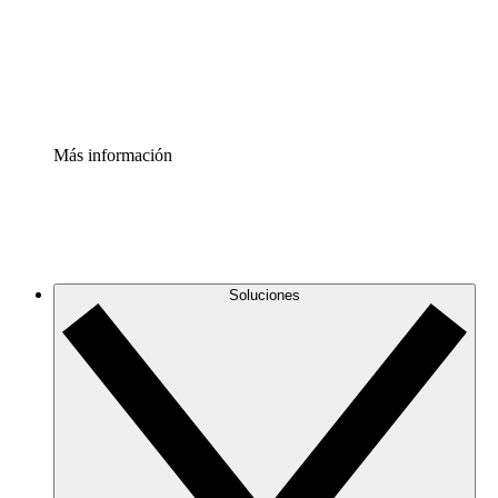
Acelerador de Procesos
Estandariza y mejora el control de la documentación de p
Enterprise Shield
Añade una capa de seguridad reforzada y control detallad
Más información
Soluciones