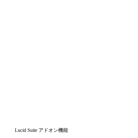
Lucidchart
複雑な内容をチームで分かりやすく理解できるイ
ンテリジェントな作図ソリューション
Lucidspark
チームが最高のアイデアを出し合い、行動につな
げられるバーチャルホワイトボード
airfocus
プロダクト管理・ロードマップツール
Lucid Suite アドオン機能