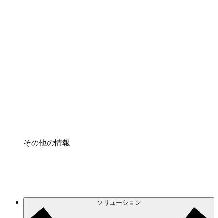
クラウドアクセル
クラウドインフラに対する将来の変更をより良く
理解し、計画を立てましょう。
プロセスアクセル
プロセス文書化のガバナンスを標準化し、改善す
る。
Enterprise Shield
強化されたセキュリティと詳細な制御を追加す
る。
その他の情報
ソリューション