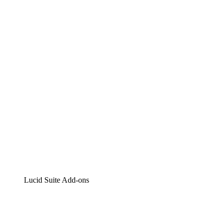
Lucidchart
Intelligente Diagrammerstellung
Lucidspark
Digitales Whiteboarding
airfocus
Produktmanagement und -roadmapping
Lucid Suite Add-ons
Cloud-Accelerator
Besseres Verständnis und Planung künftiger Cloud-
Infrastruktur-Änderungen.