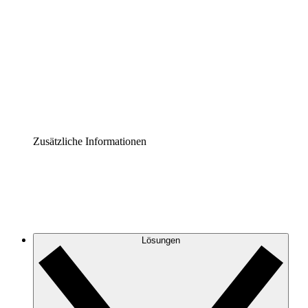
Prozess-Accelerator
Governance der Prozessdokumentation vereinheitlichen
und stärken.
Enterprise Shield
Zusätzliche Sicherheitslayer und granulare
Zugriffskontrolle.
Zusätzliche Informationen
Lösungen