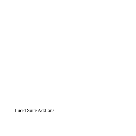
Lucidchart
Intelligente Diagrammerstellung
Lucidspark
Digitales Whiteboarding
airfocus
Produktmanagement und -roadmapping
Lucid Suite Add-ons
Cloud-Accelerator
Besseres Verständnis und Planung künftiger Cloud-Infra