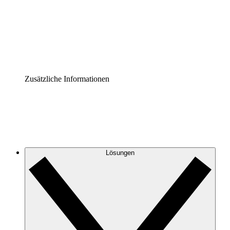
Prozess-Accelerator
Governance der Prozessdokumentation vereinheitlichen u
Enterprise Shield
Zusätzliche Sicherheitslayer und granulare Zugriffskontrol
Zusätzliche Informationen
Lösungen