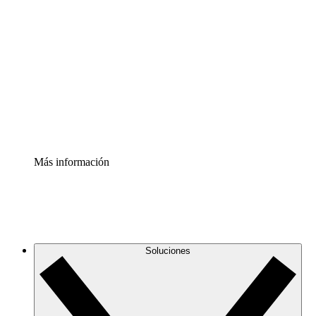
Comprende y planifica mejor los cambios futuros en tu
infraestructura de nube
Acelerador de Procesos
Estandariza y mejora el control de la documentación de
procesos
Enterprise Shield
Añade una capa de seguridad reforzada y control
detallado.
Más información
Soluciones