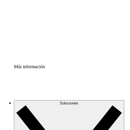
Comprende y planifica mejor los cambios futuros en tu
infraestructura de nube
Acelerador de Procesos
Estandariza y mejora el control de la documentación de
procesos
Enterprise Shield
Añade una capa de seguridad reforzada y control
detallado.
Más información
Soluciones