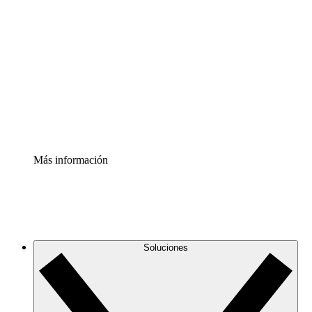
Comprende y planifica mejor los cambios futuros en tu
infraestructura de nube
Acelerador de Procesos
Estandariza y mejora el control de la documentación de
procesos
Enterprise Shield
Añade una capa de seguridad reforzada y control
detallado.
Más información
Soluciones