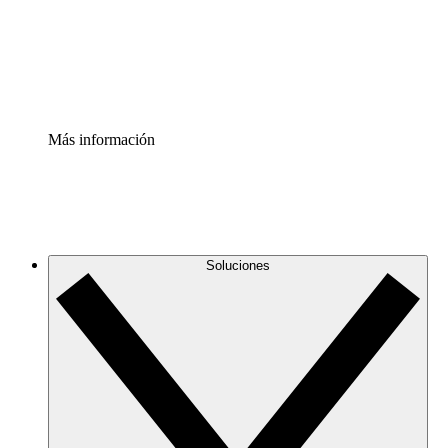
Acelerador de Procesos
Estandariza y mejora el control de la documentación de p
Enterprise Shield
Añade una capa de seguridad reforzada y control detallad
Más información
Soluciones