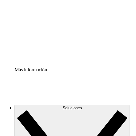
Comprende y planifica mejor los cambios futuros en tu
infraestructura de nube
Acelerador de Procesos
Estandariza y mejora el control de la documentación de
procesos
Enterprise Shield
Añade una capa de seguridad reforzada y control
detallado.
Más información
Soluciones