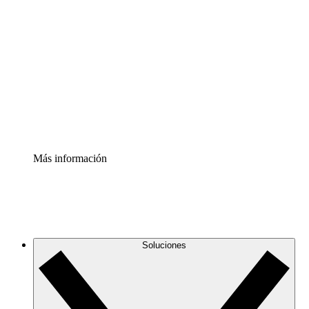
Comprende y planifica mejor los cambios futuros en tu
infraestructura de nube
Acelerador de Procesos
Estandariza y mejora el control de la documentación de
procesos
Enterprise Shield
Añade una capa de seguridad reforzada y control
detallado.
Más información
Soluciones