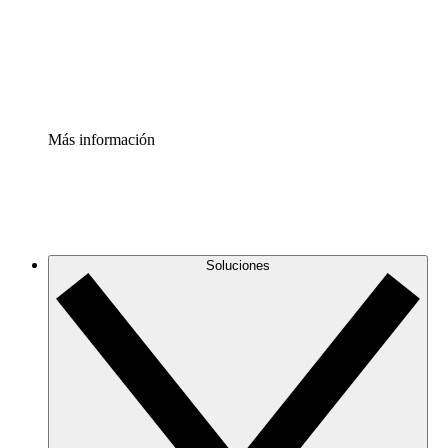
Acelerador de Procesos
Estandariza y mejora el control de la documentación de p
Enterprise Shield
Añade una capa de seguridad reforzada y control detallad
Más información
Soluciones