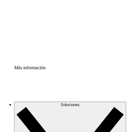
Comprende y planifica mejor los cambios futuros en tu
infraestructura de nube
Acelerador de Procesos
Estandariza y mejora el control de la documentación de
procesos
Enterprise Shield
Añade una capa de seguridad reforzada y control
detallado.
Más información
Soluciones