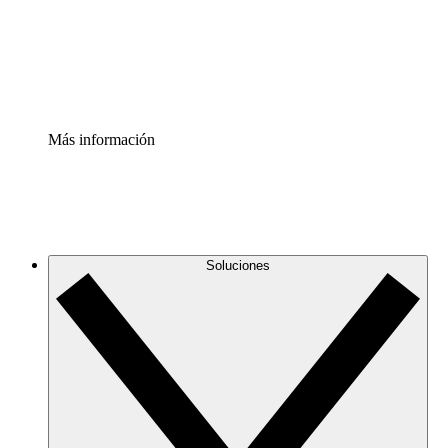
Acelerador de Procesos
Estandariza y mejora el control de la documentación de p
Enterprise Shield
Añade una capa de seguridad reforzada y control detallad
Más información
Soluciones