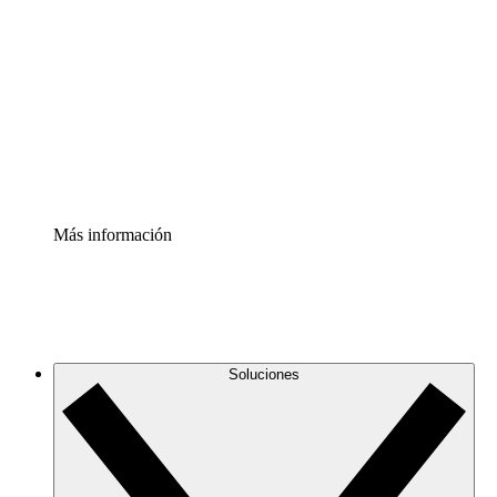
infraestructura de nube
Acelerador de Procesos
Estandariza y mejora el control de la documentación de
procesos
Enterprise Shield
Añade una capa de seguridad reforzada y control
detallado.
Más información
Soluciones