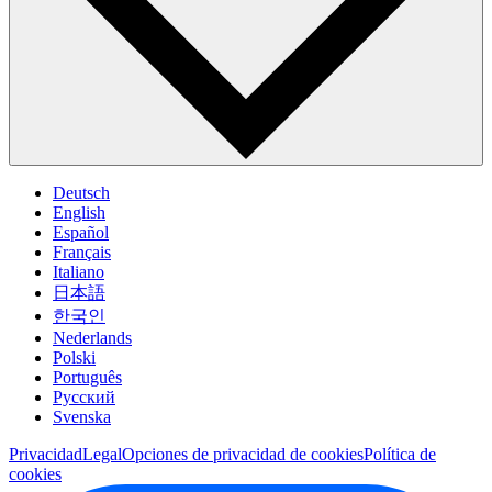
Deutsch
English
Español
Français
Italiano
日本語
한국인
Nederlands
Polski
Português
Pусский
Svenska
Privacidad
Legal
Opciones de privacidad de cookies
Política de
cookies