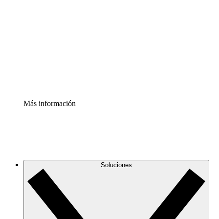
infraestructura de nube
Acelerador de Procesos
Estandariza y mejora el control de la documentación de
procesos
Enterprise Shield
Añade una capa de seguridad reforzada y control
detallado.
Más información
Soluciones