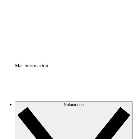
infraestructura de nube
Acelerador de Procesos
Estandariza y mejora el control de la documentación de
procesos
Enterprise Shield
Añade una capa de seguridad reforzada y control
detallado.
Más información
Soluciones