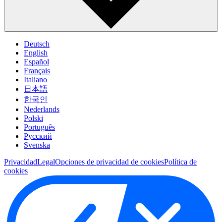
Deutsch
English
Español
Français
Italiano
日本語
한국인
Nederlands
Polski
Português
Pусский
Svenska
Privacidad
Legal
Opciones de privacidad de cookies
Política de
cookies