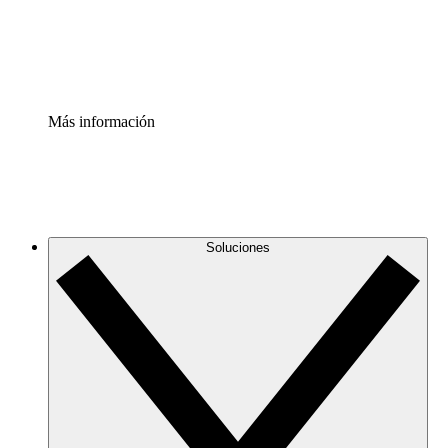
Estandariza y mejora el control de la documentación de p
Enterprise Shield
Añade una capa de seguridad reforzada y control detallad
Más información
Soluciones