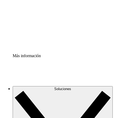
infraestructura de nube
Acelerador de Procesos
Estandariza y mejora el control de la documentación de
procesos
Enterprise Shield
Añade una capa de seguridad reforzada y control
detallado.
Más información
Soluciones