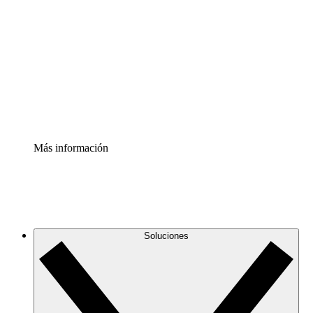
infraestructura de nube
Acelerador de Procesos
Estandariza y mejora el control de la documentación de
procesos
Enterprise Shield
Añade una capa de seguridad reforzada y control
detallado.
Más información
Soluciones