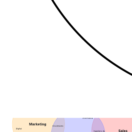
Mostrar visualmente la relación entre dos categorías.
Destacar las similitudes y diferencias entre dos categorías.
Ahorrar tiempo imprimiendo la versión en blanco y negro
para entregársela a los estudiantes.
Abre esta plantilla y añade contenido para personalizar este
diagrama de Venn de 2 conjuntos según tu caso de uso.
Plantillas relacionadas