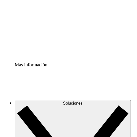
infraestructura de nube
Acelerador de Procesos
Estandariza y mejora el control de la documentación de
procesos
Enterprise Shield
Añade una capa de seguridad reforzada y control
detallado.
Más información
Soluciones