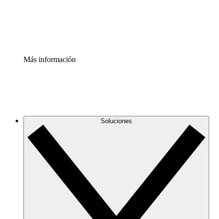
Estandariza y mejora el control de la documentación de p
Enterprise Shield
Añade una capa de seguridad reforzada y control detallad
Más información
Soluciones