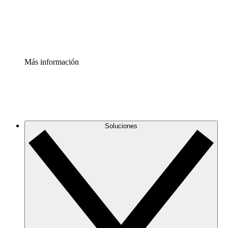
Estandariza y mejora el control de la documentación de p
Enterprise Shield
Añade una capa de seguridad reforzada y control detallad
Más información
Soluciones