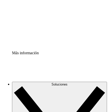
infraestructura de nube
Acelerador de Procesos
Estandariza y mejora el control de la documentación de
procesos
Enterprise Shield
Añade una capa de seguridad reforzada y control
detallado.
Más información
Soluciones