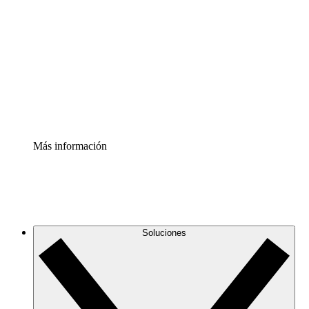
infraestructura de nube
Acelerador de Procesos
Estandariza y mejora el control de la documentación de
procesos
Enterprise Shield
Añade una capa de seguridad reforzada y control
detallado.
Más información
Soluciones