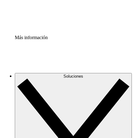
Estandariza y mejora el control de la documentación de p
Enterprise Shield
Añade una capa de seguridad reforzada y control detallad
Más información
Soluciones