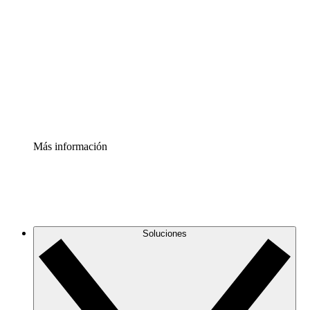
infraestructura de nube
Acelerador de Procesos
Estandariza y mejora el control de la documentación de
procesos
Enterprise Shield
Añade una capa de seguridad reforzada y control
detallado.
Más información
Soluciones