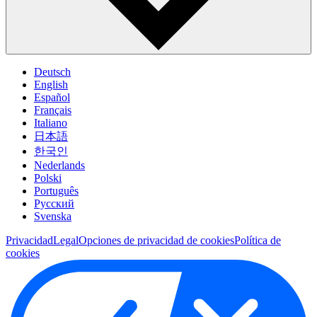
Deutsch
English
Español
Français
Italiano
日本語
한국인
Nederlands
Polski
Português
Pусский
Svenska
Privacidad
Legal
Opciones de privacidad de cookies
Política de
cookies