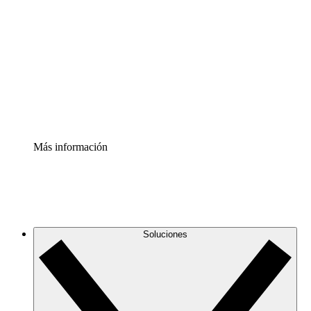
infraestructura de nube
Acelerador de Procesos
Estandariza y mejora el control de la documentación de
procesos
Enterprise Shield
Añade una capa de seguridad reforzada y control
detallado.
Más información
Soluciones