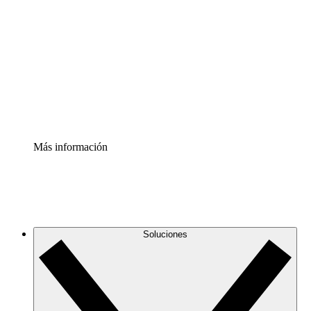
infraestructura de nube
Acelerador de Procesos
Estandariza y mejora el control de la documentación de
procesos
Enterprise Shield
Añade una capa de seguridad reforzada y control
detallado.
Más información
Soluciones