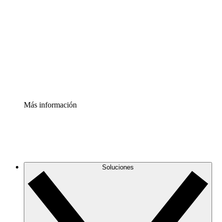
infraestructura de nube
Acelerador de Procesos
Estandariza y mejora el control de la documentación de
procesos
Enterprise Shield
Añade una capa de seguridad reforzada y control
detallado.
Más información
Soluciones