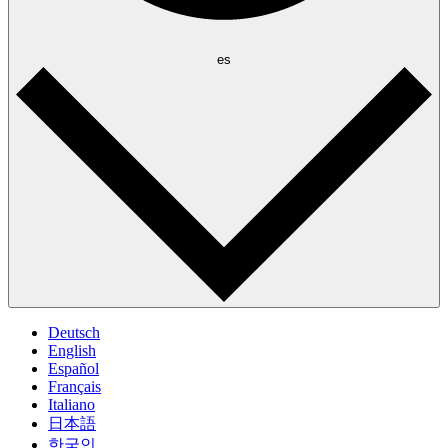
es
Deutsch
English
Español
Français
Italiano
日本語
한국인