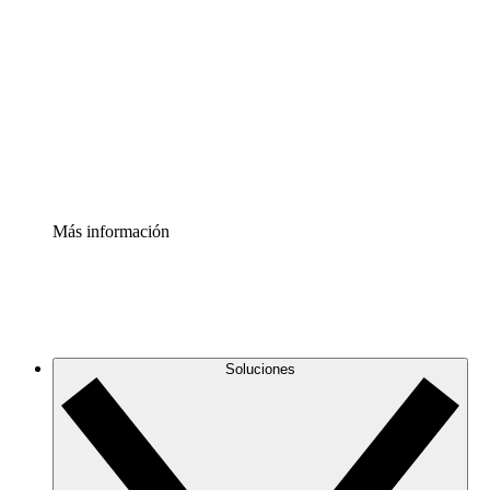
infraestructura de nube
Acelerador de Procesos
Estandariza y mejora el control de la documentación de
procesos
Enterprise Shield
Añade una capa de seguridad reforzada y control
detallado.
Más información
Soluciones