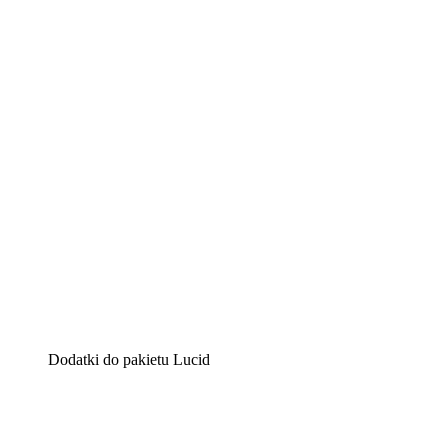
Lucidchart
Inteligentne rozwiązanie do tworzenia diagramów pomag
Lucidspark
Wirtualna tablica, na której zespoły mogą przedstawiać s
airfocus
Platforma do zarządzania produktem i tworzenia map dro
Dodatki do pakietu Lucid
Akcelerator chmury
Lepiej zrozum i zaplanuj przyszłe zmiany w infrastruktu