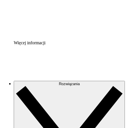
Akcelerator Procesu
Standaryzuj i usprawnij ład organizacyjny w zakresie do
Enterprise Shield
Zapewnij dodatkową warstwę wzmocnionych zabezpiecze
Więcej informacji
Rozwiązania