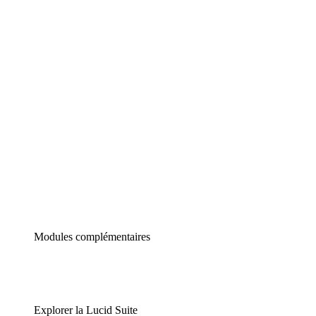
Diagrammes intelligents
Lucidspark
Tableau blanc virtuel
airfocus
Gestion de produit et roadmapping
Modules complémentaires
Explorer la Lucid Suite