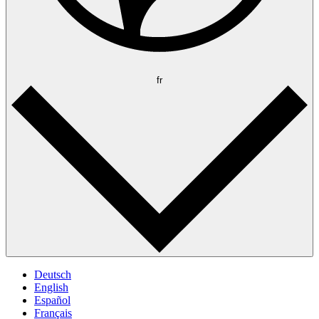
fr
Deutsch
English
Español
Français