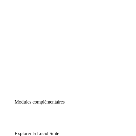
Diagrammes intelligents
Lucidspark
Tableau blanc virtuel
airfocus
Gestion de produit et roadmapping
Modules complémentaires
Explorer la Lucid Suite