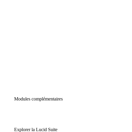
Diagrammes intelligents
Lucidspark
Tableau blanc virtuel
airfocus
Gestion de produit et roadmapping
Modules complémentaires
Explorer la Lucid Suite