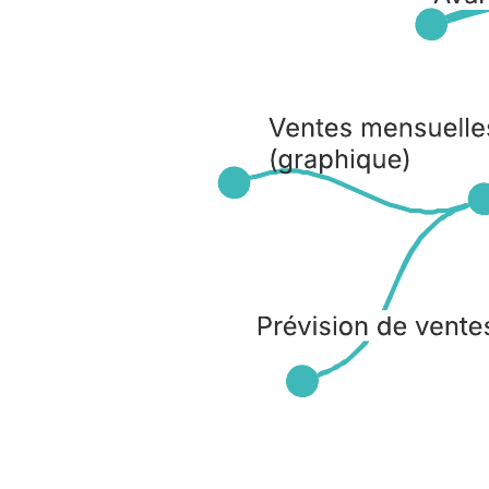
Ce modèle de carte mentale plan de vente peut vous aider à :
visualiser les idées et les actions nécessaires pour créer un
plan de vente ;
explorer des idées ;
accéder à la bibliothèque de formes personnalisées.
Ouvrez ce modèle pour afficher un exemple détaillé de carte mentale
de plan de vente, à personnaliser selon votre cas d'utilisation.
Modèles connexes