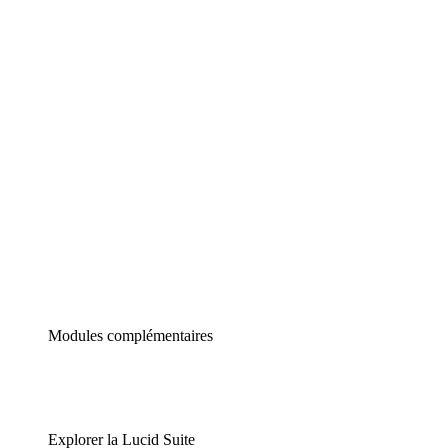
Diagrammes intelligents
Lucidspark
Tableau blanc virtuel
airfocus
Gestion de produit et roadmapping
Modules complémentaires
Explorer la Lucid Suite