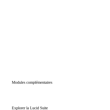
Diagrammes intelligents
Lucidspark
Tableau blanc virtuel
airfocus
Gestion de produit et roadmapping
Modules complémentaires
Explorer la Lucid Suite