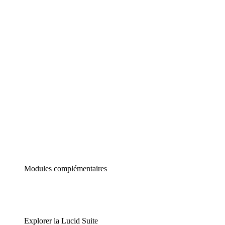
Diagrammes intelligents
Lucidspark
Tableau blanc virtuel
airfocus
Gestion de produit et roadmapping
Modules complémentaires
Explorer la Lucid Suite