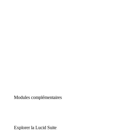
Diagrammes intelligents
Lucidspark
Tableau blanc virtuel
airfocus
Gestion de produit et roadmapping
Modules complémentaires
Explorer la Lucid Suite