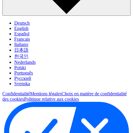
Deutsch
English
Español
Français
Italiano
日本語
한국인
Nederlands
Polski
Português
Pусский
Svenska
Confidentialité
Mentions légales
Choix en matière de confidentialité
des cookies
Politique relative aux cookies