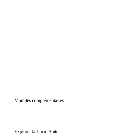
Diagrammes intelligents
Lucidspark
Tableau blanc virtuel
airfocus
Gestion de produit et roadmapping
Modules complémentaires
Explorer la Lucid Suite