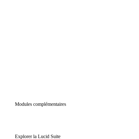
Diagrammes intelligents
Lucidspark
Tableau blanc virtuel
airfocus
Gestion de produit et roadmapping
Modules complémentaires
Explorer la Lucid Suite