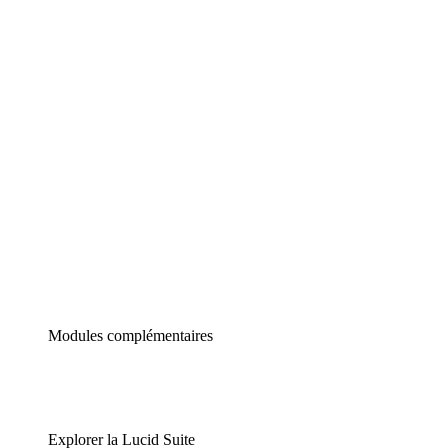
Diagrammes intelligents
Lucidspark
Tableau blanc virtuel
airfocus
Gestion de produit et roadmapping
Modules complémentaires
Explorer la Lucid Suite