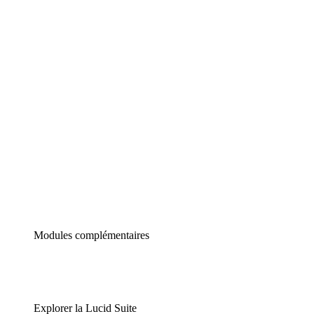
Diagrammes intelligents
Lucidspark
Tableau blanc virtuel
airfocus
Gestion de produit et roadmapping
Modules complémentaires
Explorer la Lucid Suite