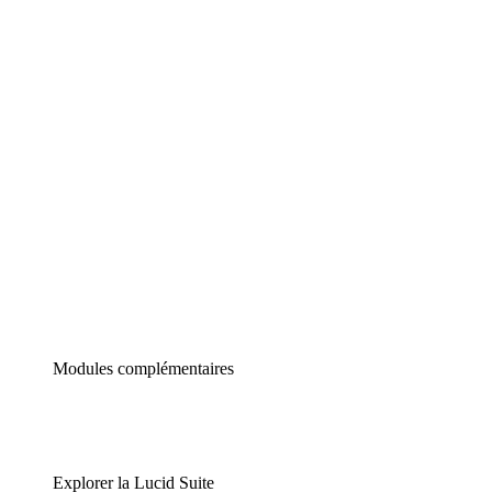
Diagrammes intelligents
Lucidspark
Tableau blanc virtuel
airfocus
Gestion de produit et roadmapping
Modules complémentaires
Explorer la Lucid Suite