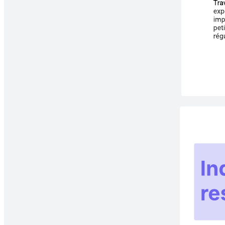
Guidez vos nouveaux employés pour qu’ils passent d’une attitude
d’« apprenant » à une attitude de « responsable » avec le plan
d’intégration en 60 jours de Pyn.
Modèles connexes