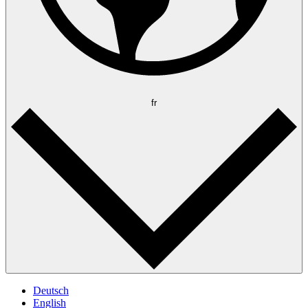
fr
Deutsch
English