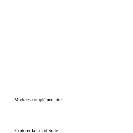
Diagrammes intelligents
Lucidspark
Tableau blanc virtuel
airfocus
Gestion de produit et roadmapping
Modules complémentaires
Explorer la Lucid Suite