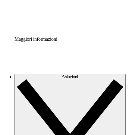
Standardizza e migliora la governance della documentazio
Enterprise Shield
Aggiungi un livello avanzato di sicurezza rafforzata e con
Maggiori informazioni
Soluzioni