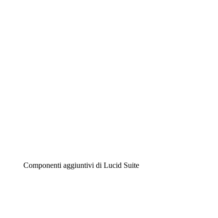
Lucidchart
Diagrammi intelligenti
Lucidspark
Lavagna virtuale
Airfocus
Gestione del prodotto e roadmap
Componenti aggiuntivi di Lucid Suite
Acceleratore cloud
Comprendi e pianifica meglio i futuri cambiamenti della tu
Acceleratore di processo