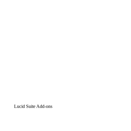
Lucidchart
Intelligente Diagrammerstellung
Lucidspark
Digitales Whiteboarding
airfocus
Produktmanagement und -roadmapping
Lucid Suite Add-ons
Cloud-Accelerator
Besseres Verständnis und Planung künftiger Cloud-Infra