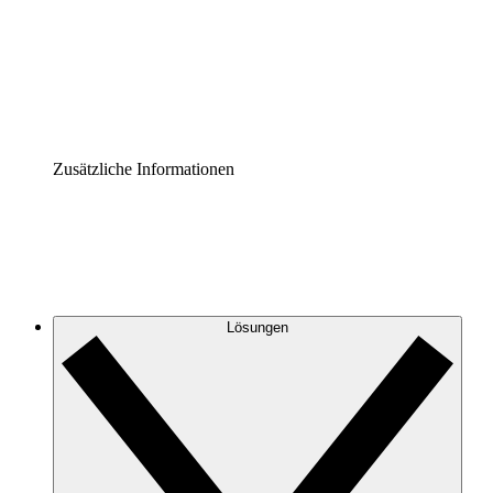
Prozess-Accelerator
Governance der Prozessdokumentation vereinheitlichen u
Enterprise Shield
Zusätzliche Sicherheitslayer und granulare Zugriffskontrol
Zusätzliche Informationen
Lösungen